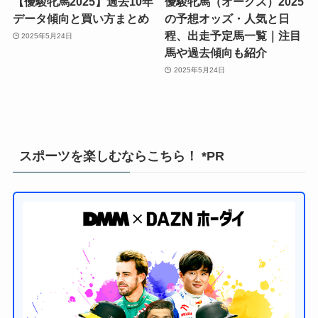
【優駿牝馬2025】過去10年
優駿牝馬（オークス）2025
データ傾向と買い方まとめ
の予想オッズ・人気と日
程、出走予定馬一覧｜注目
2025年5月24日
馬や過去傾向も紹介
2025年5月24日
スポーツを楽しむならこちら！ *PR