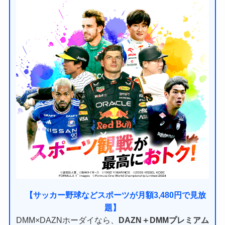
【サッカー野球などスポーツが月額3,480円で見放
題】
DMM×DAZNホーダイなら、
DAZN＋DMMプレミアム