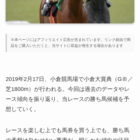
※本ページにはアフィリエイト広告が含まれています。リンク経由で商
品をご購入いただくと、当サイトに収益が発生する場合があります
2019年2月17日、小倉競馬場で小倉大賞典（GⅢ／
芝1800m）が行われる。今回は過去のデータやレ
ース傾向を振り返り、当レースの勝ち馬候補を予
想していく。
レースを楽しむ上でも馬券を買う上でも、勝ち馬