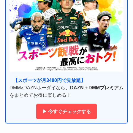
【スポーツが月3480円で見放題】
DMM×DAZNホーダイなら、
DAZN＋DMMプレミアム
をまとめてお得に楽しめる！
▶ 今すぐチェックする