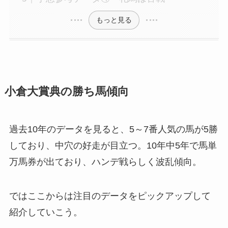
もっと見る
小倉大賞典の勝ち馬傾向
過去10年のデータを見ると、5～7番人気の馬が5勝
しており、中穴の好走が目立つ。10年中5年で馬単
万馬券が出ており、ハンデ戦らしく波乱傾向。
ではここからは注目のデータをピックアップして
紹介していこう。