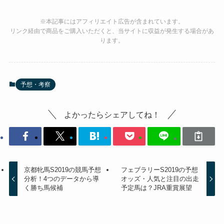
※本記事にはアフィリエイト広告が含まれています。
リンク経由で商品をご購入いただくと、当サイトに収益が発生する場合があ
ります。
予想・考察
よかったらシェアしてね！
京都牝馬S2019の競馬予想
フェブラリーS2019の予想
分析！4つのデータから導
オッズ・人気と注目の出走
く勝ち馬候補
予定馬は？JRA重賞展望