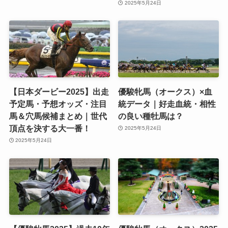
2025年5月24日
【日本ダービー2025】出走
優駿牝馬（オークス）×血
予定馬・予想オッズ・注目
統データ｜好走血統・相性
馬＆穴馬候補まとめ｜世代
の良い種牡馬は？
頂点を決する大一番！
2025年5月24日
2025年5月24日