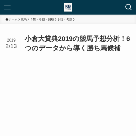
ホーム
競馬
予想・考察・回顧
予想・考察
小倉大賞典2019の競馬予想分析！6
2019
2/13
つのデータから導く勝ち馬候補