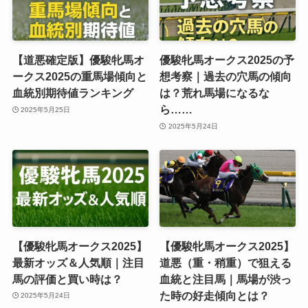
【道悪確定版】優駿牝馬オ
優駿牝馬オークス2025の予
ークス2025の重馬場傾向と
想考察｜過去の穴馬の傾向
血統別期待値ランキング
は？荒れ馬場になるな
ら……
2025年5月25日
2025年5月24日
【優駿牝馬オークス2025】
【優駿牝馬オークス2025】
最新オッズ＆人気順｜注目
道悪（重・稍重）で狙える
馬の評価と買い時は？
血統と注目馬｜馬場が渋っ
た時の好走傾向とは？
2025年5月24日