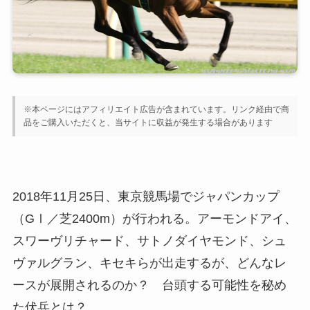
※本ページにはアフィリエイト広告が含まれています。リンク経由で商
品をご購入いただくと、当サイトに収益が発生する場合があります
2018年11月25日、東京競馬場でジャパンカップ
（GⅠ／芝2400m）が行われる。アーモンドアイ、
スワーヴリチャード、サトノダイヤモンド、シュ
ヴァルグラン、キセキらが出走するが、どんなレ
ースが展開されるのか？ 台頭する可能性を秘め
た伏兵とは？