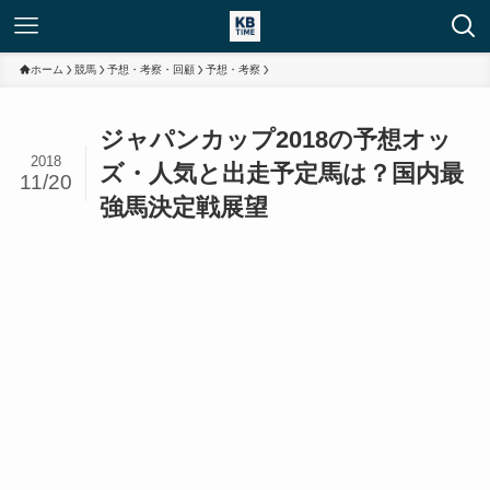
ホーム
競馬
予想・考察・回顧
予想・考察
ジャパンカップ2018の予想オッ
2018
ズ・人気と出走予定馬は？国内最
11/20
強馬決定戦展望