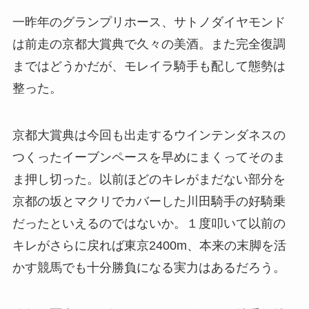
一昨年のグランプリホース、サトノダイヤモンド
は前走の京都大賞典で久々の美酒。また完全復調
まではどうかだが、モレイラ騎手も配して態勢は
整った。
京都大賞典は今回も出走するウインテンダネスの
つくったイーブンペースを早めにまくってそのま
ま押し切った。以前ほどのキレがまだない部分を
京都の坂とマクリでカバーした川田騎手の好騎乗
だったといえるのではないか。１度叩いて以前の
キレがさらに戻れば東京2400m、本来の末脚を活
かす競馬でも十分勝負になる実力はあるだろう。