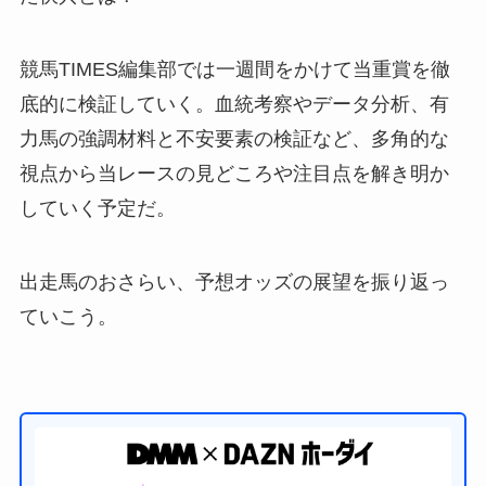
競馬TIMES編集部では一週間をかけて当重賞を徹
底的に検証していく。血統考察やデータ分析、有
力馬の強調材料と不安要素の検証など、多角的な
視点から当レースの見どころや注目点を解き明か
していく予定だ。
出走馬のおさらい、予想オッズの展望を振り返っ
ていこう。