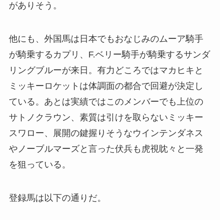
がありそう。
他にも、外国馬は日本でもおなじみのムーア騎手
が騎乗するカプリ、F.ベリー騎手が騎乗するサンダ
リングブルーが来日。有力どころではマカヒキと
ミッキーロケットは体調面の都合で回避が決定し
ている。あとは実績ではこのメンバーでも上位の
サトノクラウン、素質は引けを取らないミッキー
スワロー、展開の鍵握りそうなウインテンダネス
やノーブルマーズと言った伏兵も虎視眈々と一発
を狙っている。
登録馬は以下の通りだ。