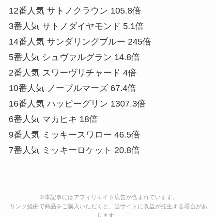
12番人気 サトノクラウン 105.8倍
3番人気 サトノダイヤモンド 5.1倍
14番人気 サンダリングブルー 245倍
5番人気 シュヴァルグラン 14.8倍
2番人気 スワーヴリチャード 4倍
10番人気 ノーブルマーズ 67.4倍
16番人気 ハッピーグリン 1307.3倍
6番人気 マカヒキ 18倍
9番人気 ミッキースワロー 46.5倍
7番人気 ミッキーロケット 20.8倍
※本記事にはアフィリエイト広告が含まれています。
リンク経由で商品をご購入いただくと、当サイトに収益が発生する場合があ
ります。