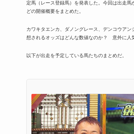
定馬（レース登録馬）を発表した。今回は出走馬
どの開催概要をまとめた。
カワキタエンカ、ダノングレース、デンコウアン
想されるオッズはどんな数値なのか？ 意外に人
以下が出走を予定している馬たちのまとめだ。