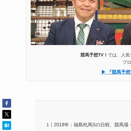
競馬予想TV！
では、人気
プ
▶ 『競馬予
2019年：福島牝馬Sの日程、競馬