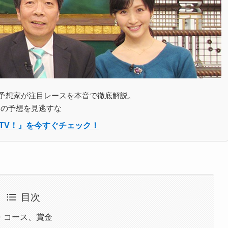
予想家が注目レースを本音で徹底解説。
ロの予想を見逃すな
想TV！』を今すぐチェック！
目次
場・コース、賞金