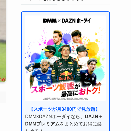
【スポーツが月3480円で見放題】
DMM×DAZNホーダイなら、
DAZN＋
DMMプレミアム
をまとめてお得に楽