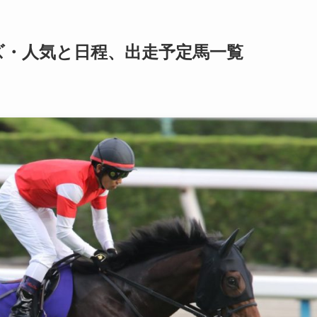
ッズ・人気と日程、出走予定馬一覧