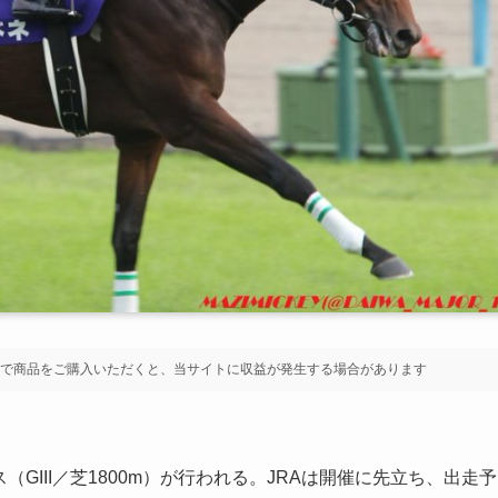
で商品をご購入いただくと、当サイトに収益が発生する場合があります
（GIII／芝1800m）が行われる。JRAは開催に先立ち、出走予