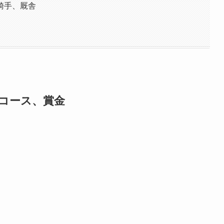
騎手、厩舎
・コース、賞金