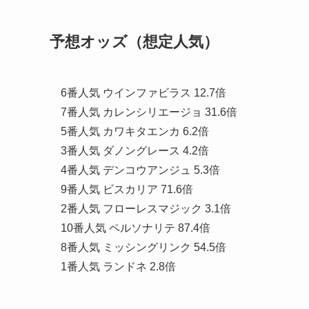
予想オッズ（想定人気）
6番人気 ウインファビラス 12.7倍
7番人気 カレンシリエージョ 31.6倍
5番人気 カワキタエンカ 6.2倍
3番人気 ダノングレース 4.2倍
4番人気 デンコウアンジュ 5.3倍
9番人気 ビスカリア 71.6倍
2番人気 フローレスマジック 3.1倍
10番人気 ペルソナリテ 87.4倍
8番人気 ミッシングリンク 54.5倍
1番人気 ランドネ 2.8倍