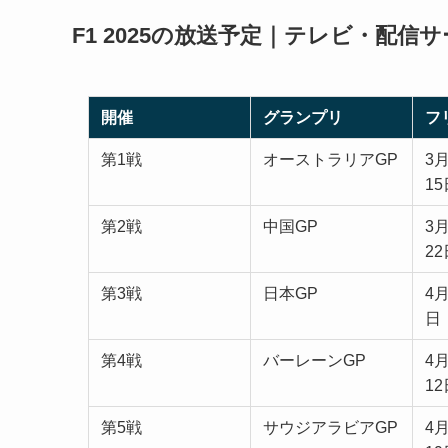
F1 2025の放送予定｜テレビ・配信
開催
グランプリ
フ
第1戦
オーストラリアGP
3
1
第2戦
中国GP
3
2
第3戦
日本GP
4
日
第4戦
バーレーンGP
4
1
第5戦
サウジアラビアGP
4