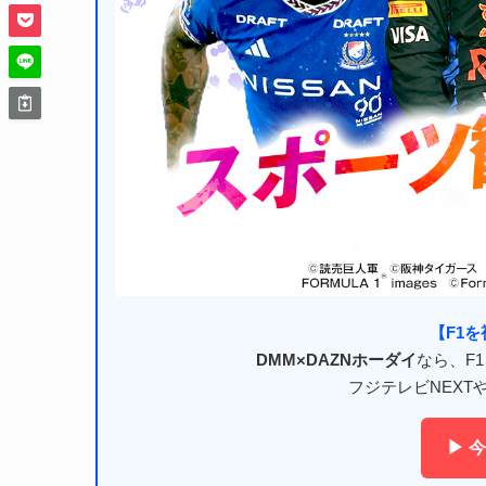
【F1
DMM×DAZNホーダイ
なら、F
フジテレビNEXT
▶ 